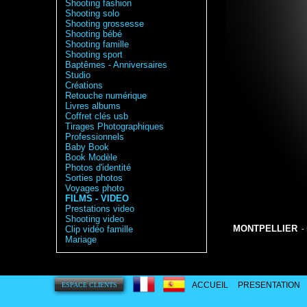
Shooting fashion
Shooting solo
Shooting grossesse
Shooting bébé
Shooting famille
Shooting sport
Baptêmes - Anniversaires
Studio
Créations
Retouche numérique
Livres albums
Coffret clés usb
Tirages Photographiques
Professionnels
Baby Book
Book Modèle
Photos d'identité
Sorties photos
Voyages photo
FILMS - VIDEO
Prestations video
Shooting video
MONTPELLIER
Clip vidéo famille
- 
Mariage
ACCUEIL
PRESENTATION
ESPACE CLIENTS